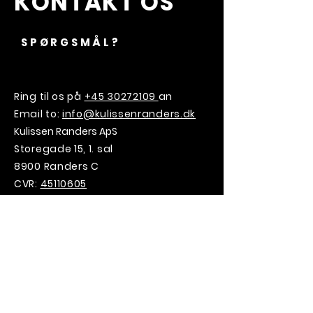
KONTAKT OS
SPØRGSMÅL?
Ring til os på
+45 30272109
an
Email to:
info@kulissenranders.dk
Kulissen Randers ApS
Storegade 15, 1. sal
8900 Randers C
CVR:
45110605
VILD MED
KULISSEN?