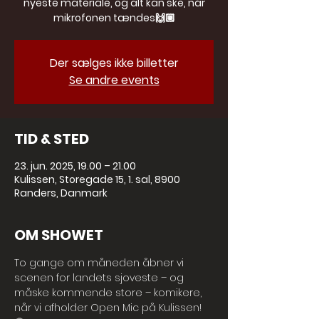
nyeste materiale, og alt kan ske, når
mikrofonen tændes🙌🏼
Der sælges ikke billetter
Se andre events
TID & STED
23. jun. 2025, 19.00 – 21.00
Kulissen, Storegade 15, 1. sal, 8900
Randers, Danmark
OM SHOWET
To gange om måneden åbner vi 
scenen for landets sjoveste – og 
måske kommende store – komikere, 
når vi afholder Open Mic på Kulissen! 