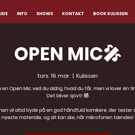
IDE
INFO
SHOWS
KONTAKT
BOOK KULISSEN
OPEN MIC🎤
tors. 19. mar.
  |  
Kulissen
 en Open Mic ved du aldrig, hvad du får, men vi lover én ti
Det bliver sjovt! 🤣
nen vil altid byde på en god håndfuld komikere, der tester 
nyeste materiale, og alt kan ske, når mikrofonen tændes!