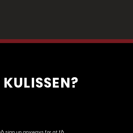
 KULISSEN?
, så sign up anyways for at få