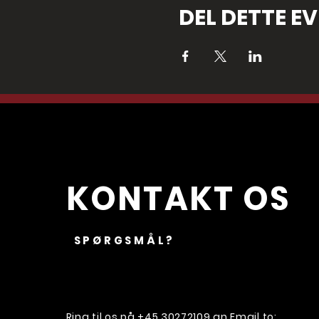
DEL DETTE E
KONTAKT OS
SPØRGSMÅL?
Ring til os på
+45 30272109
an Email to: