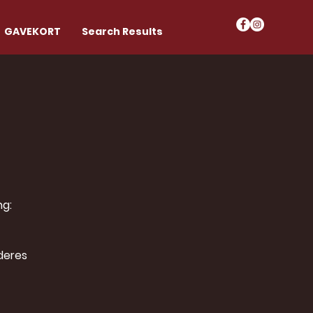
GAVEKORT
Search Results
ng:
deres