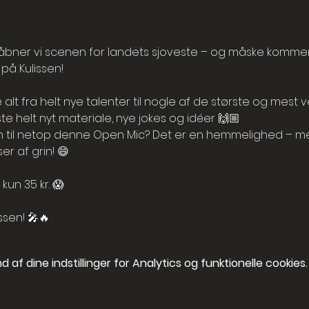
ner vi scenen for landets sjoveste – og måske kommend
på Kulissen! 
lt fra helt nye talenter til nogle af de største og mest 
este helt nyt materiale, nye jokes og idéer 🙌🏼
 til netop denne Open Mic? Det er en hemmelighed – me
r af grin! 😄
kun 35 kr. 😱
ssen! 🎤🔥
af dine indstillinger for Analytics og funktionelle cookies.