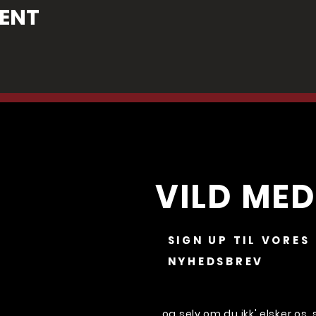
VENT
VILD MED
SIGN UP TIL VORES
NYHEDSBREV
...og selv om du ikk' elsker os