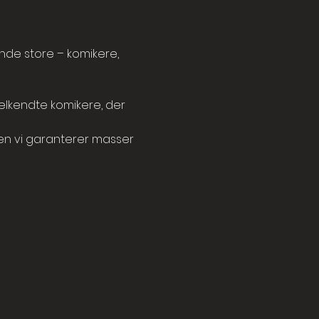
e store – komikere, 
velkendte komikere, der 
n vi garanterer masser 