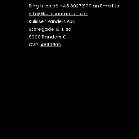
Ring til os på
+45 30272109
an Email to:
info@kulissenranders.dk
Kulissen Randers ApS
Storegade 15, 1. sal
8900 Randers C
CVR:
45110605