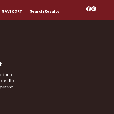
GAVEKORT
Search Results
k
r for at
 kendte
 person.