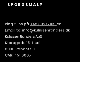
SPØRGSMÅL?
Ring til os på
+45 30272109
an
Email to:
info@kulissenranders.dk
Kulissen Randers ApS
Storegade 15, 1. sal
8900 Randers C
CVR:
45110605
VILD MED
KULISSEN?