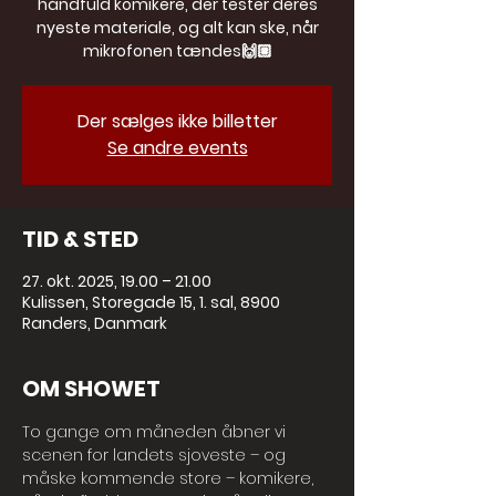
håndfuld komikere, der tester deres
nyeste materiale, og alt kan ske, når
mikrofonen tændes🙌🏼
Der sælges ikke billetter
Se andre events
TID & STED
27. okt. 2025, 19.00 – 21.00
Kulissen, Storegade 15, 1. sal, 8900
Randers, Danmark
OM SHOWET
To gange om måneden åbner vi 
scenen for landets sjoveste – og 
måske kommende store – komikere, 