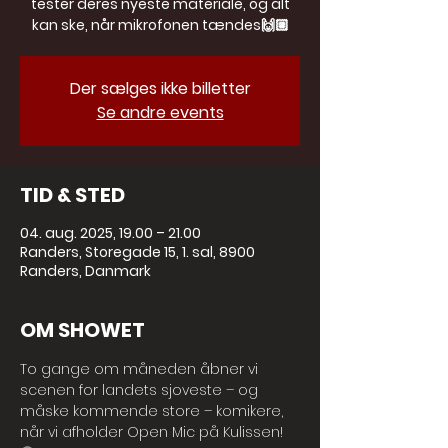
tester deres nyeste materiale, og alt
kan ske, når mikrofonen tændes🙌🏼
Der sælges ikke billetter
Se andre events
TID & STED
04. aug. 2025, 19.00 – 21.00
Randers, Storegade 15, 1. sal, 8900
Randers, Danmark
OM SHOWET
To gange om måneden åbner vi 
scenen for landets sjoveste – og 
måske kommende store – komikere, 
når vi afholder Open Mic på Kulissen! 