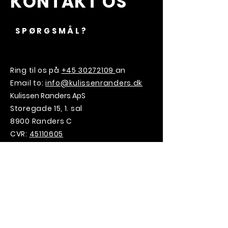
KONTAKT OS
SPØRGSMÅL?
Ring til os på
+45 30272109
an
Email to:
info@kulissenranders.dk
Kulissen Randers ApS
Storegade 15, 1. sal
8900 Randers C
CVR:
45110605
VILD MED
KULISSEN?