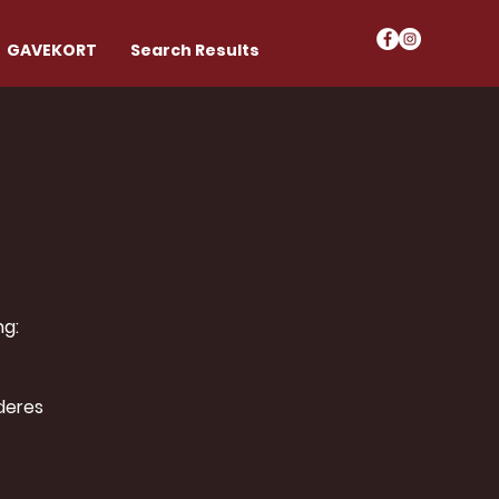
GAVEKORT
Search Results
ng:
deres