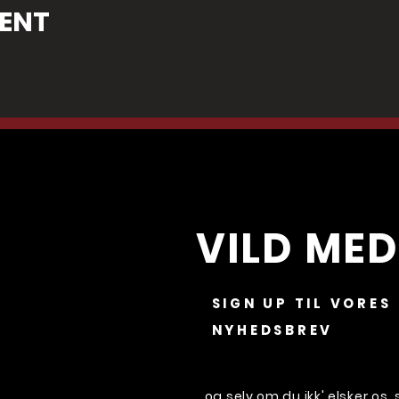
VENT
VILD MED
SIGN UP TIL VORES
NYHEDSBREV
...og selv om du ikk' elsker os