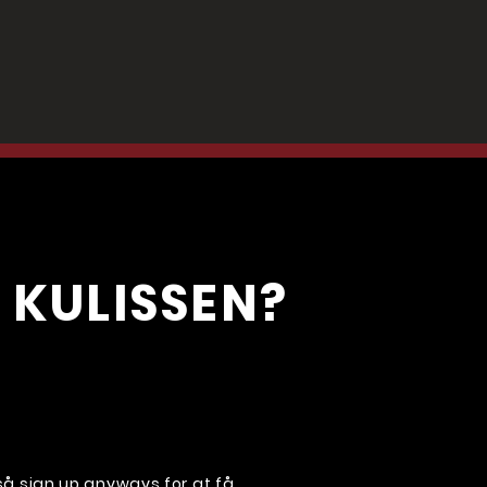
 KULISSEN?
, så sign up anyways for at få