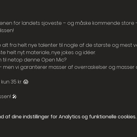
enen for landets sjoveste – og måske kommende store – 
issen!
lt fra helt nye talenter til nogle af de største og mest 
ste helt nyt materiale, nye jokes og idéer.
 til netop denne Open Mic?
 men vi garanterer masser af overraskelser og masser af
kun 35 kr. 😱
ssen! 🎤
af dine indstillinger for Analytics og funktionelle cookies.