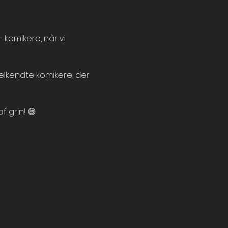
komikere, når vi 
velkendte komikere, der 
 grin! 😄