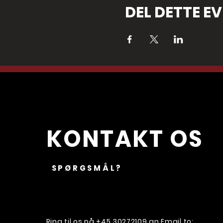
DEL DETTE E
KONTAKT OS
SPØRGSMÅL?
Ring til os på
+45 30272109
an Email to: