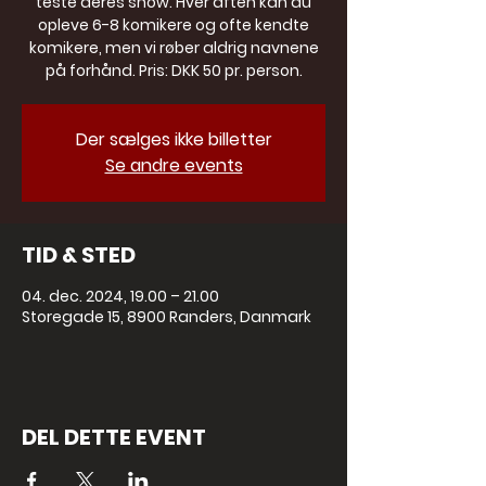
teste deres show. Hver aften kan du
opleve 6-8 komikere og ofte kendte
komikere, men vi røber aldrig navnene
på forhånd. Pris: DKK 50 pr. person.
Der sælges ikke billetter
Se andre events
TID & STED
04. dec. 2024, 19.00 – 21.00
Storegade 15, 8900 Randers, Danmark
DEL DETTE EVENT