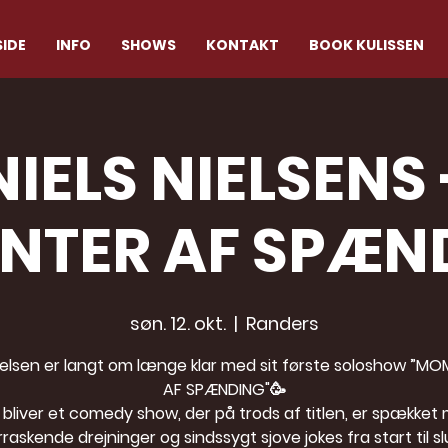
IDE
INFO
SHOWS
KONTAKT
BOOK KULISSEN
NIELS NIELSENS 
TER AF SPÆN
søn. 12. okt.
  |  
Randers
Nielsen er langt om længe klar med sit første soloshow ”M
AF SPÆNDING"🥳
 bliver et comedy show, der på trods af titlen, er spækket
raskende drejninger og sindssygt sjove jokes fra start til sl