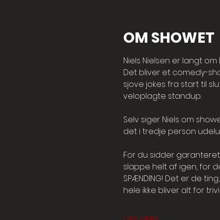
OM SHOWET
Niels Nielsen er langt o
Det bliver et comedy-sho
sjove jokes fra start til 
veloplagte standup.
Selv siger Niels om showe
det i tredje person udelu
For du sidder garantere
slappe helt af igen, for
SPÆNDING! Det er de ting
hele ikke bliver alt for trivi
LÆS MERE