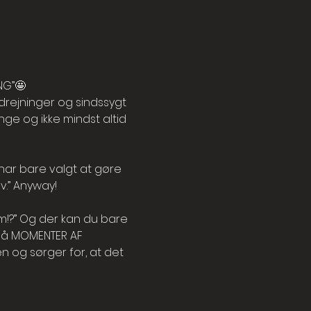
NG”🤩
rejninger og sindssygt 
nge og ikke mindst altid 
 har bare valgt at gøre 
v.” Anyway! 
!?” Og der kan du bare 
små MOMENTER AF 
 og sørger for, at det 