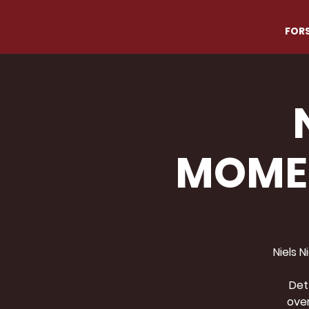
FORS
MOMEN
Niels 
Det
over