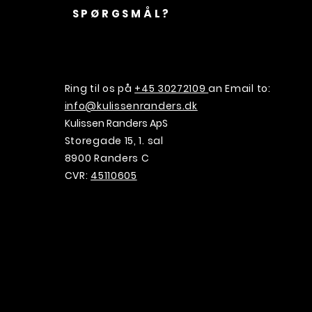
SPØRGSMÅL?
Ring til os på
+45 30272109
an Email to:
info@kulissenranders.dk
Kulissen Randers ApS
Storegade 15, 1. sal
8900 Randers C
CVR:
45110605