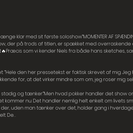
m længe klar med sit første soloshow”MOMENTER AF SPÆNDI
w, der på trods af titlen, er spækket med overraskende d
slut🔥Præcis som vi kender Niels fra både hans sketches, sa
t: ”Hele den her pressetekst er faktisk skrevet af mig. Jeg
kkende for, at det virker mindre som om, jeg roser mig sel
t stadig og tænker:”Men hvad pokker handler det show om
 det kommer nu: Det handler nemlig helt enkelt om livets 
, der, uden man tænker over det, holder gang i hverdagen
elt. De…