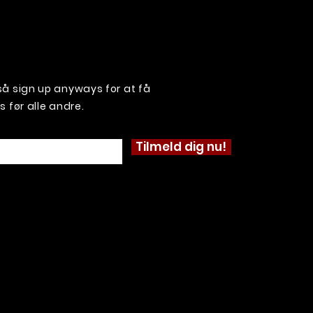
, så sign up anyways for at få
før alle andre.
Tilmeld dig nu!