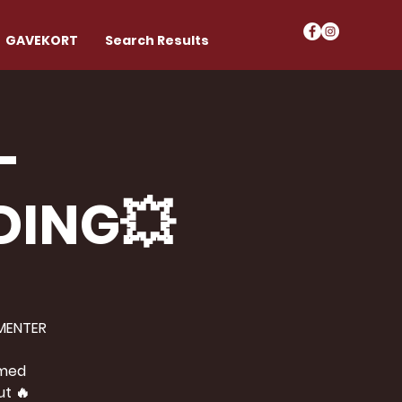
GAVEKORT
Search Results
-
DING💥
OMENTER
 med
ut 🔥