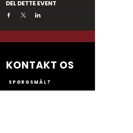
DEL DETTE EVENT
KONTAKT OS
SPØRGSMÅL?
Ring til os på
+45 30272109
an
Email to:
info@kulissenranders.dk
Kulissen Randers ApS
Storegade 15, 1. sal