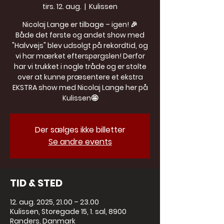
tirs. 12. aug.
  |  
Kulissen
Nicolaj Lange er tilbage – igen! 🎉
Både det første og andet show med
"Halvvejs" blev udsolgt på rekordtid, og
vi har mærket efterspørgslen! Derfor
har vi trukket i nogle tråde og er stolte
over at kunne præsentere et ekstra
EKSTRA show med Nicolaj Lange her på
Kulissen🤩
Der sælges ikke billetter
Se andre events
TID & STED
12. aug. 2025, 21.00 – 23.00
Kulissen, Storegade 15, 1. sal, 8900
Randers, Danmark