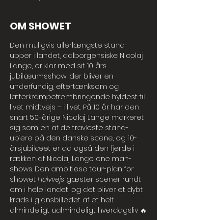
OM SHOWET
Den muligvis allerlængste stand-
upper i landet, aalborgensiske Nicolaj 
Lange, er klar med sit 10 års 
jubilæumsshow, der bliver en 
underfundig, eftertænksom og 
latterkrampefrembringende hyldest til 
livet midtvejs – i livet. På 10 år har den 
snart 50-årige Nicolaj Lange markeret 
sig som en af de travleste stand-
up’ere på den danske scene, og 10-
årsjubilæet er da også den fjerde i 
rækken af Nicolaj Lange one man-
shows. Den ambitiøse tour-plan for 
showet 
Halvvejs 
gæster
scener rundt 
om i hele landet, og det bliver et dybt 
krads i glansbilledet af et helt 
almindeligt ualmindeligt hverdagsliv 🔥