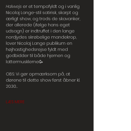
Halvvejs
 er et tempofyldt og i vanlig 
Nicolaj Lange-stil satirisk, skarpt og 
ærligt show, og trods de skavanker, 
der allerede (ifølge hans eget 
udsagn) er indtruffet i den lange 
nordjydes skrøbelige mandekrop, 
lover Nicolaj Lange publikum en 
højhastighedsrejse fyldt med 
godbidder til både hjernen og 
lattermusklerne🥳
OBS: Vi gør opmærksom på, at 
dørene til dette show først åbner kl. 
20.30…
LÆS MERE