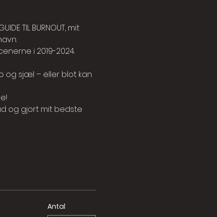
IDE TIL BURNOUT, mit 
havn.
cenerne i 2019-2024. 
 og sjæl – eller blot kan 
e!
ud og gjort mit bedste 
Antal