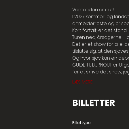
Ventetiden er slut!
I 2027 kommer jeg landet
anmelderroste og prisbel
Kort fortalt, er det stan
Turen ned, årsagerne – 
Det er et show for alle, 
tilslutte sig, at den sjov
Og hvor sjov kan en depre
GUIDE TIL BURNOUT er Ulig
for at skrive det show, je
LÆS MERE
BILLETTER
Billettype