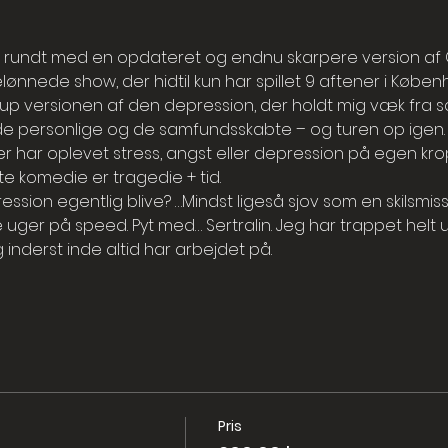
 rundt med en opdateret og endnu skarpere version af GU
ønnede show, der hidtil kun har spillet 9 aftener i Køben
d-up versionen af den depression, der holdt mig væk fra s
de personlige og de samfundsskabte – og turen op igen.
der har oplevet stress, angst eller depression på egen krop
este komedie er tragedie + tid.
ssion egentlig blive? …Mindst ligeså sjov som en skilsmiss
e uger på speed. Pyt med… Sertralin. Jeg har trappet helt 
g inderst inde altid har arbejdet på.
Pris