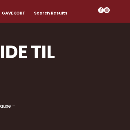
GAVEKORT
Search Results
DE TIL
pause –