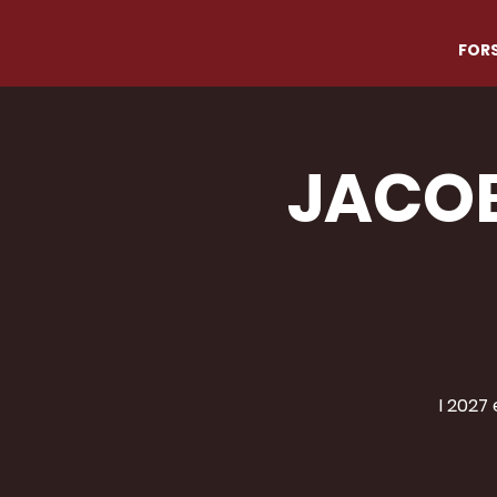
FORS
JACOB
I 2027