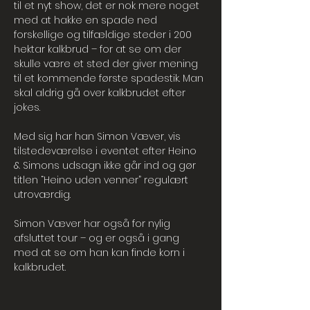
til et nyt show, det er nok mere noget 
med at hakke en spade ned 
forskellige og tilfældige steder i 200 
hektar kalkbrud – for at se om der 
skulle være et sted der giver mening 
til et kommende første spadestik. Man 
skal aldrig gå over kalkbrudet efter 
jokes.
Med sig har han Simon Væver, vis 
tilstedeværelse i eventet efter Heino 
& Simons udsagn ikke går ind og gør 
titlen “Heino uden venner” regulært 
utroværdig.
Simon Væver har også for nylig 
afsluttet tour – og er også i gang 
med at se om han kan finde korn i 
kalkbrudet.