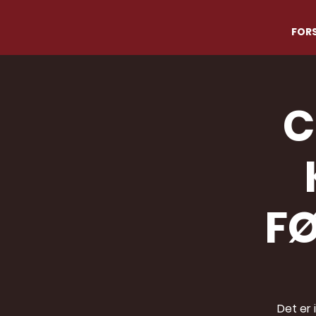
FORS
C
FØ
Det er 