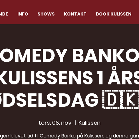
IDE
INFO
SHOWS
KONTAKT
BOOK KULISSEN
OMEDY BANKO
KULISSENS 1 ÅR
DSELSDAG 🇩🇰
tors. 06. nov.
  |  
Kulissen
igen blevet tid til Comedy Banko på Kulissen, og denne gan