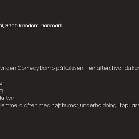
0
 sal, 8900 Randers, Danmark
i igen Comedy Banko på Kulissen – en aften, hvor du kan
er
g
 luften
rglemmelig aften med højt humør, underholdning i topklas