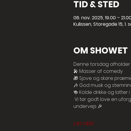
TID & STED
06. nov. 2025, 19.00 – 21.0
Kulissen, Storegade 15, 1.
OM SHOWET
Denne torsdag afholder v
🎤 Masser af comedy
🎁 Sjove og skøre præmi
🎶 God musik og stemnin
🍻 Kolde drikke og latter i
 Vi tør godt love en ufo
undervejs 🎉
LÆS MERE