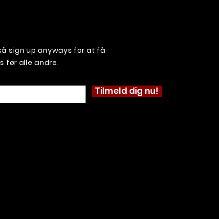
, så sign up anyways for at få
før alle andre.
Tilmeld dig nu!