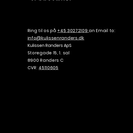
Ring til os på
+45 30272109
an Email to:
info@kulissenranders.dk
Kulissen Randers ApS
Storegade 15, 1. sal
8900 Randers C
CVR:
45110605