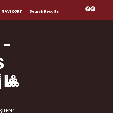
GAVEKORT
Search Results
 -
S
 🎱
g fejrer