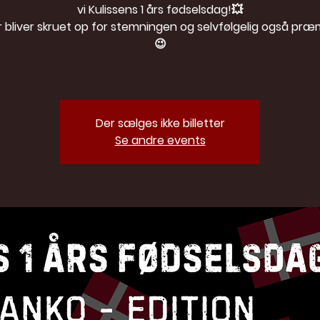
vi Kulissens 1 års fødselsdag!💥
r bliver skruet op for stemningen og selvfølgelig også præ
😉
Der sælges ikke billetter
Se andre events