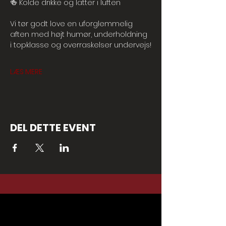
🍻 Kolde drikke og latter i luften
Vi tør godt love en uforglemmelig 
aften med højt humør, underholdning 
i topklasse og overraskelser undervejs!
LÆS MERE
DEL DETTE EVENT