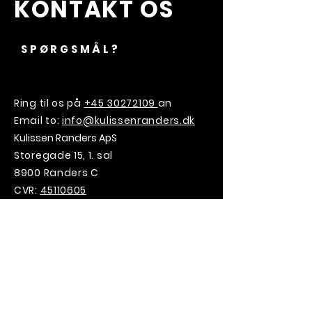
KONTAKT OS
SPØRGSMÅL?
Ring til os på
+45 30272109
an
Email to:
info@kulissenranders.dk
Kulissen Randers ApS
Storegade 15, 1. sal
8900 Randers C
CVR:
45110605
VILD MED