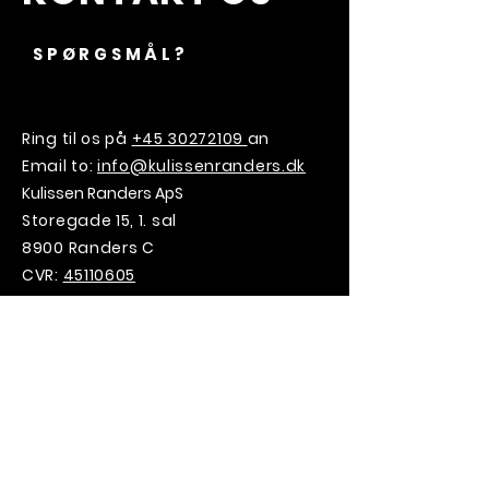
SPØRGSMÅL?
Ring til os på
+45 30272109
an
Email to:
info@kulissenranders.dk
Kulissen Randers ApS
Storegade 15, 1. sal
8900 Randers C
CVR:
45110605
VILD MED
KULISSEN?