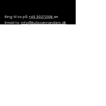
Ring til os på
+45 30272109
an
Email to:
info@kulissenranders.dk
Kulissen Randers ApS
Storegade 15, 1. sal
8900 Randers C
CVR:
45110605
VILD MED
KULISSEN?
SIGN UP TIL VORES