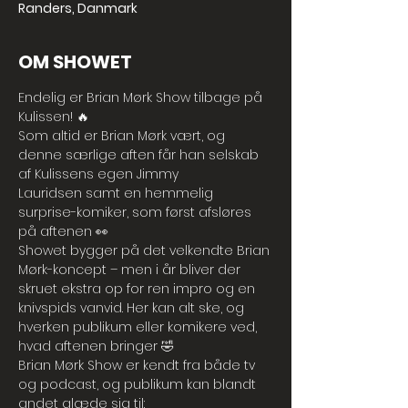
Randers, Danmark
OM SHOWET
Endelig er Brian Mørk Show tilbage på 
Kulissen! 🔥
Som altid er Brian Mørk vært, og 
denne særlige aften får han selskab 
af Kulissens egen Jimmy 
Lauridsen samt en hemmelig 
surprise-komiker, som først afsløres 
på aftenen 👀
Showet bygger på det velkendte Brian 
Mørk-koncept – men i år bliver der 
skruet ekstra op for ren impro og en 
knivspids vanvid. Her kan alt ske, og 
hverken publikum eller komikere ved, 
hvad aftenen bringer 🤣
Brian Mørk Show er kendt fra både tv 
og podcast, og publikum kan blandt 
andet glæde sig til: