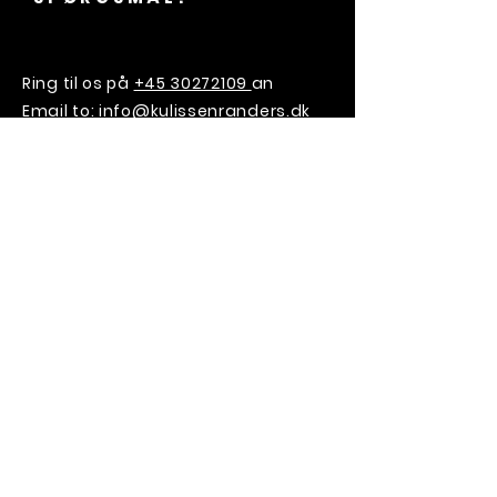
Ring til os på
+45 30272109
an
Email to:
info@kulissenranders.dk
Kulissen Randers ApS
Storegade 15, 1. sal
8900 Randers C
CVR:
45110605
VILD MED
KULISSEN?
SIGN UP TIL VORES