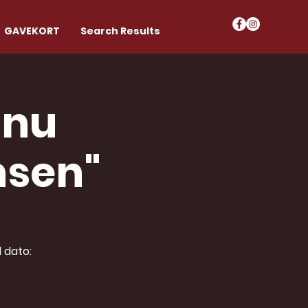
GAVEKORT
Search Results
dnu
nsen"
 dato: