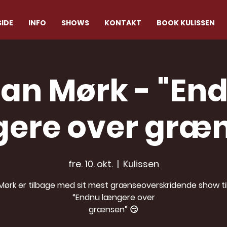
IDE
INFO
SHOWS
KONTAKT
BOOK KULISSEN
ian Mørk - "En
ere over græ
fre. 10. okt.
  |  
Kulissen
 Mørk er tilbage med sit mest grænseoverskridende show til
“Endnu længere over
grænsen” 😏