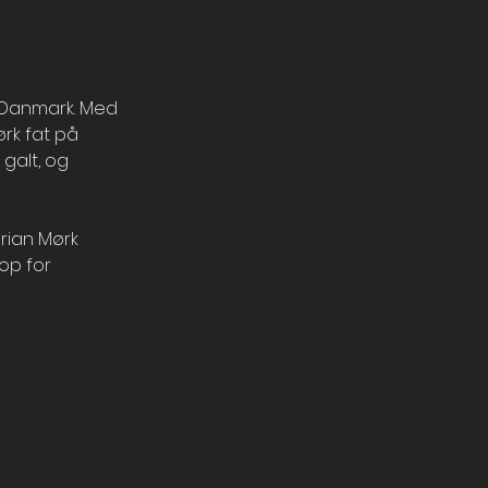
i Danmark. Med
rk fat på
galt, og
rian Mørk
op for