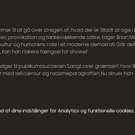
r til at gå over stregen af, hvad der er tilladt at sige 
kes, provokation og tankevækkende satire, tager Brian Mø
kultur og humorens rolle i et moderne demokrati. Går det 
, kan han risikere fængsel for showet.
ølger til publikumssuccesen “Langt over grænsen”, hvor B
r med selvcensur og racismeparagraffen. Nu skruer han 
af dine indstillinger for Analytics og funktionelle cookies.