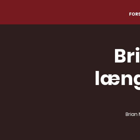
FORS
Br
læng
Brian