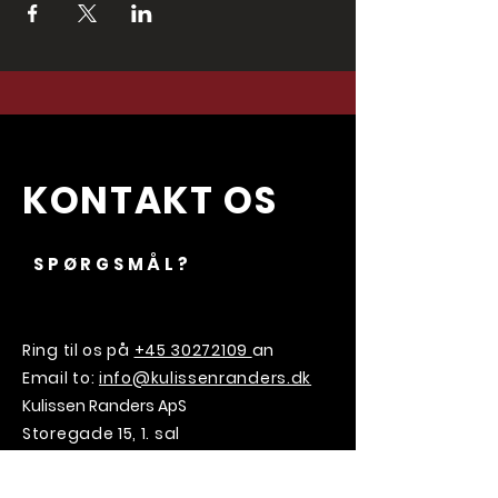
KONTAKT OS
SPØRGSMÅL?
Ring til os på
+45 30272109
an
Email to:
info@kulissenranders.dk
Kulissen Randers ApS
Storegade 15, 1. sal
8900 Randers C
CVR:
45110605