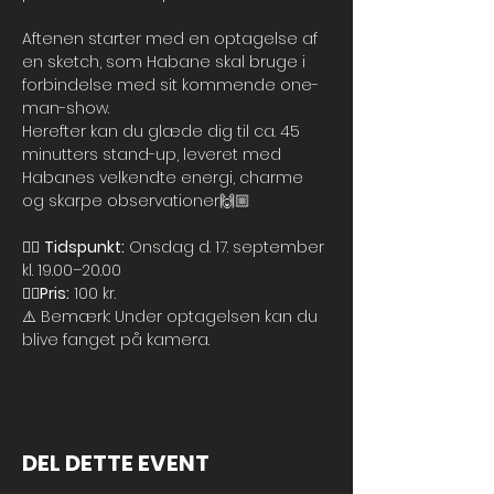
Aftenen starter med en optagelse af 
en sketch, som Habane skal bruge i 
forbindelse med sit kommende one-
man-show. 
Herefter kan du glæde dig til ca. 45 
minutters stand-up, leveret med 
Habanes velkendte energi, charme 
og skarpe observationer🙌🏼
👉🏼 
Tidspunkt:
 Onsdag d. 17. september 
kl. 19.00–20.00
👉🏼
Pris:
 100 kr.
⚠️ Bemærk: Under optagelsen kan du 
blive fanget på kamera.
DEL DETTE EVENT